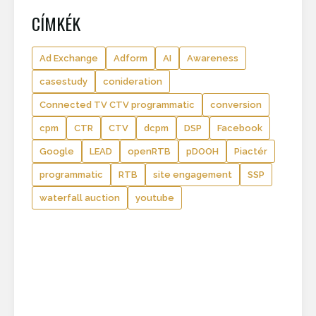
CÍMKÉK
Ad Exchange
Adform
AI
Awareness
casestudy
conideration
Connected TV CTV programmatic
conversion
cpm
CTR
CTV
dcpm
DSP
Facebook
Google
LEAD
openRTB
pDOOH
Piactér
programmatic
RTB
site engagement
SSP
waterfall auction
youtube