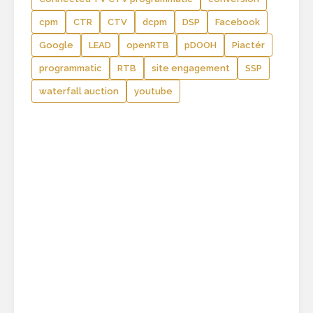
cpm
CTR
CTV
dcpm
DSP
Facebook
Google
LEAD
openRTB
pDOOH
Piactér
programmatic
RTB
site engagement
SSP
waterfall auction
youtube