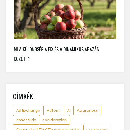
MI A KÜLÖNBSÉG A FIX ÉS A DINAMIKUS ÁRAZÁS
KÖZÖTT?
CÍMKÉK
Ad Exchange
Adform
AI
Awareness
casestudy
conideration
Connected TV CTV programmatic
conversion