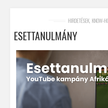
HIRDETÉSEK
KNOW-H
,
ESETTANULMÁNY