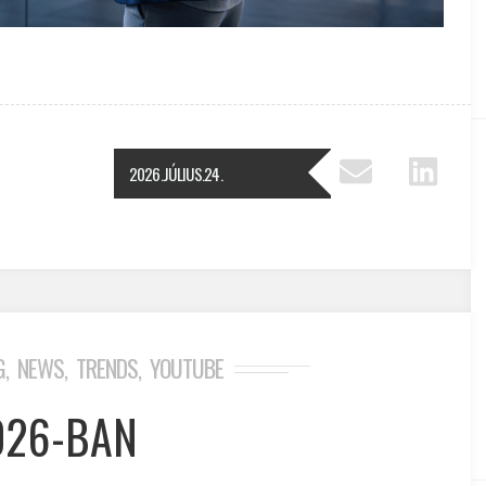
2026.JÚLIUS.24.
G
NEWS
TRENDS
YOUTUBE
,
,
,
026-BAN