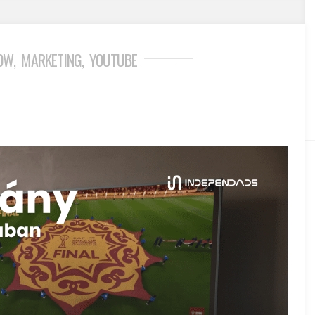
OW
MARKETING
YOUTUBE
,
,