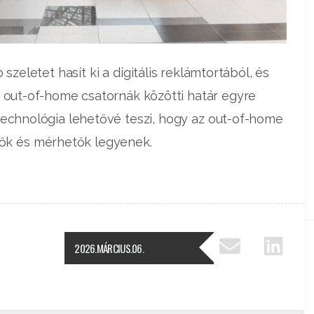
letet hasít ki a digitális reklámtortából, és
z out-of-home csatornák közötti határ egyre
echnológia lehetővé teszi, hogy az out-of-home
ők és mérhetők legyenek.
2026.MÁRCIUS.06.