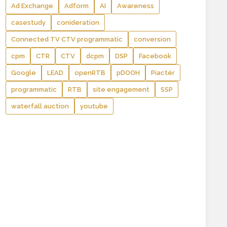
Ad Exchange
Adform
AI
Awareness
casestudy
conideration
Connected TV CTV programmatic
conversion
cpm
CTR
CTV
dcpm
DSP
Facebook
Google
LEAD
openRTB
pDOOH
Piactér
programmatic
RTB
site engagement
SSP
waterfall auction
youtube