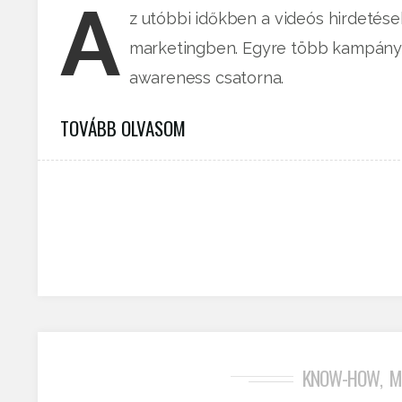
A
z utóbbi időkben a videós hirdetés
marketingben. Egyre több kampányb
awareness csatorna.
TOVÁBB OLVASOM
KNOW-HOW
M
,