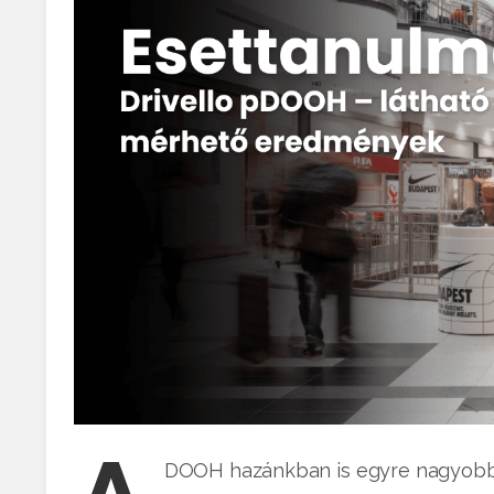
DOOH hazánkban is egyre nagyobb sze