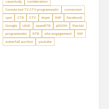
casestudy
conideration
Connected TV CTV programmatic
conversion
cpm
CTR
CTV
dcpm
DSP
Facebook
Google
LEAD
openRTB
pDOOH
Piactér
programmatic
RTB
site engagement
SSP
waterfall auction
youtube