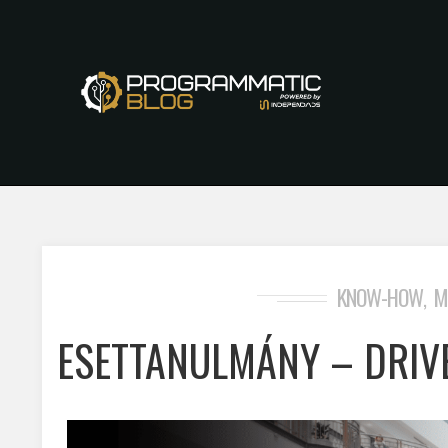
KNOW-HOW
M
,
ESETTANULMÁNY – DRIV