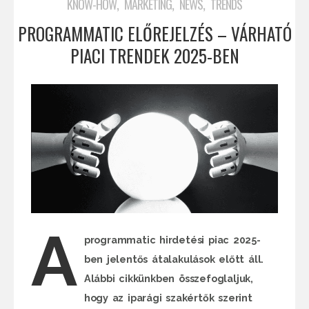
,
,
,
KNOW-HOW
MARKETING
NEWS
TRENDS
PROGRAMMATIC ELŐREJELZÉS – VÁRHATÓ
PIACI TRENDEK 2025-BEN
A
programmatic hirdetési piac 2025-
ben jelentős átalakulások előtt áll.
Alábbi cikkünkben összefoglaljuk,
hogy az iparági szakértők szerint