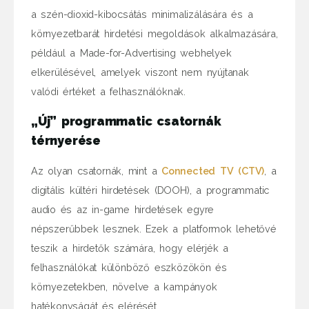
a szén-dioxid-kibocsátás minimalizálására és a
környezetbarát hirdetési megoldások alkalmazására,
például a Made-for-Advertising webhelyek
elkerülésével, amelyek viszont nem nyújtanak
valódi értéket a felhasználóknak.
„Új” programmatic csatornák
térnyerése
Az olyan csatornák, mint a
Connected TV (CTV)
, a
digitális kültéri hirdetések (DOOH), a programmatic
audio és az in-game hirdetések egyre
népszerűbbek lesznek. Ezek a platformok lehetővé
teszik a hirdetők számára, hogy elérjék a
felhasználókat különböző eszközökön és
környezetekben, növelve a kampányok
hatékonyságát és elérését.