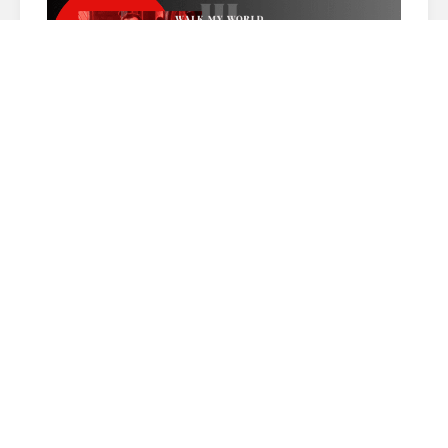
ESETTANULMÁNY: HIRDETÉSBŐL ÉLMÉNY! HOGYAN
SZÜLETETT MEG A WALK MY WORLD ONLINE KAMPÁNYA?