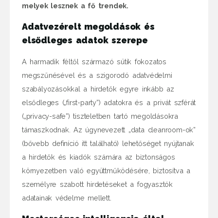
melyek lesznek a fő trendek.
Adatvezérelt megoldások és
elsődleges adatok szerepe
A harmadik féltől származó sütik fokozatos
megszűnésével és a szigorodó adatvédelmi
szabályozásokkal a hirdetők egyre inkább az
elsődleges („first-party”) adatokra és a privát szférát
(„privacy-safe”) tiszteletben tartó megoldásokra
támaszkodnak. Az úgynevezett „data cleanroom-ok”
(bővebb definíció itt található) lehetőséget nyújtanak
a hirdetők és kiadók számára az biztonságos
környezetben való együttműködésére, biztosítva a
személyre szabott hirdetéseket a fogyasztók
adatainak védelme mellett.