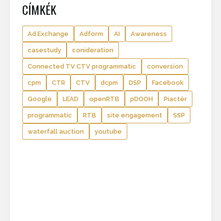
CÍMKÉK
Ad Exchange
Adform
AI
Awareness
casestudy
conideration
Connected TV CTV programmatic
conversion
cpm
CTR
CTV
dcpm
DSP
Facebook
Google
LEAD
openRTB
pDOOH
Piactér
programmatic
RTB
site engagement
SSP
waterfall auction
youtube