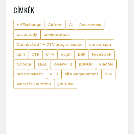
CÍMKÉK
Ad Exchange
Adform
AI
Awareness
casestudy
conideration
Connected TV CTV programmatic
conversion
cpm
CTR
CTV
dcpm
DSP
Facebook
Google
LEAD
openRTB
pDOOH
Piactér
programmatic
RTB
site engagement
SSP
waterfall auction
youtube