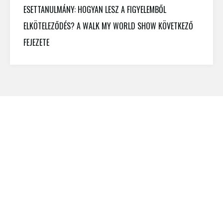
ESETTANULMÁNY: HOGYAN LESZ A FIGYELEMBŐL
ELKÖTELEZŐDÉS? A WALK MY WORLD SHOW KÖVETKEZŐ
FEJEZETE
KIK VAGYUNK?
BLOG
INDEPENDADS
KAPCSOLAT