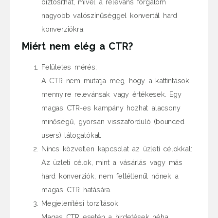
biztosíthat, mivel a releváns forgalom
nagyobb valószínűséggel konvertál hard
konverziókra.
Miért nem elég a CTR?
Felületes mérés:
A CTR nem mutatja meg, hogy a kattintások
mennyire relevánsak vagy értékesek. Egy
magas CTR-es kampány hozhat alacsony
minőségű, gyorsan visszaforduló (bounced
users) látogatókat.
Nincs közvetlen kapcsolat az üzleti célokkal:
Az üzleti célok, mint a vásárlás vagy más
hard konverziók, nem feltétlenül nőnek a
magas CTR hatására.
Megjelenítési torzítások:
Magas CTR esetén a hirdetések néha