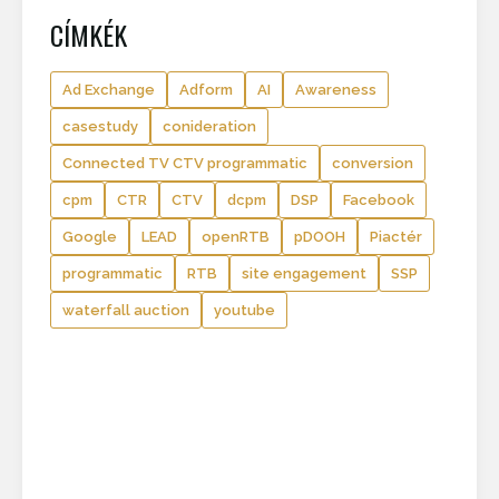
CÍMKÉK
Ad Exchange
Adform
AI
Awareness
casestudy
conideration
Connected TV CTV programmatic
conversion
cpm
CTR
CTV
dcpm
DSP
Facebook
Google
LEAD
openRTB
pDOOH
Piactér
programmatic
RTB
site engagement
SSP
waterfall auction
youtube