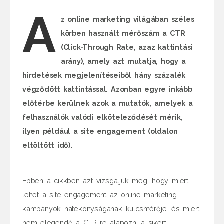
A
z online marketing világában széles
körben használt mérőszám a CTR
(Click-Through Rate, azaz kattintási
arány), amely azt mutatja, hogy a
hirdetések megjelenítéseiből hány százalék
végződött kattintással. Azonban egyre inkább
előtérbe kerülnek azok a mutatók, amelyek a
felhasználók valódi elköteleződését mérik,
ilyen például a site engagement (oldalon
eltöltött idő).
Ebben a cikkben azt vizsgáljuk meg, hogy miért
lehet a site engagement az online marketing
kampányok hatékonyságának kulcsmérője, és miért
nem elegendő a CTR-re alapozni a sikert.