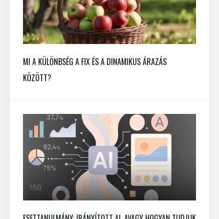
MI A KÜLÖNBSÉG A FIX ÉS A DINAMIKUS ÁRAZÁS
KÖZÖTT?
ESETTANULMÁNY: IRÁNYÍTOTT AI, AVAGY HOGYAN TUDJUK