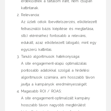
érdeklődnek a tartalom iránt, nem csupán
kattintanak.
Relevancia:
Az üzleti célok (bevételszerzés, elkötelezett
felhasználói bázis kiépítése és megtartása,
stb.) eléréséhez fontosabb a releváns,
edukált, azaz elkötelezett látogató, mint egy
egyszerű kattintás.
Tanuló algoritmusok hatékonysága:
A site engagement-alapú optimalizálás
pontosabb adatokkal szolgál a hirdetési
algoritmusok számára, ami hosszabb távon
javítja a kampányok eredményességét.
Magasabb ROI / ROAS:
A site engagement-optimalizált kampány
hosszabb távon nagyobb megtérülést