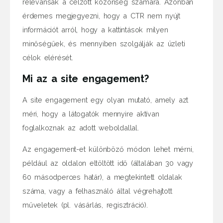
relevánsak a célzott közönség számára. Azonban
érdemes megjegyezni, hogy a CTR nem nyújt
információt arról, hogy a kattintások milyen
minőségűek, és mennyiben szolgálják az üzleti
célok elérését.
Mi az a site engagement?
A site engagement egy olyan mutató, amely azt
méri, hogy a látogatók mennyire aktívan
foglalkoznak az adott weboldallal.
Az engagement-et különböző módon lehet mérni,
például az oldalon eltöltött idő (általában 30 vagy
60 másodperces határ), a megtekintett oldalak
száma, vagy a felhasználó által végrehajtott
műveletek (pl. vásárlás, regisztráció).