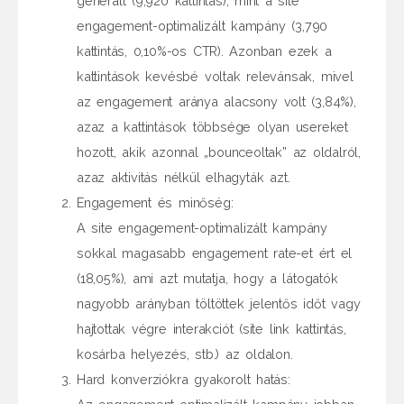
generált (9,920 kattintás), mint a site
engagement-optimalizált kampány (3,790
kattintás, 0,10%-os CTR). Azonban ezek a
kattintások kevésbé voltak relevánsak, mivel
az engagement aránya alacsony volt (3,84%),
azaz a kattintások többsége olyan usereket
hozott, akik azonnal „bounceoltak” az oldalról,
azaz aktivitás nélkül elhagyták azt.
Engagement és minőség:
A site engagement-optimalizált kampány
sokkal magasabb engagement rate-et ért el
(18,05%), ami azt mutatja, hogy a látogatók
nagyobb arányban töltöttek jelentős időt vagy
hajtottak végre interakciót (site link kattintás,
kosárba helyezés, stb.) az oldalon.
Hard konverziókra gyakorolt hatás: