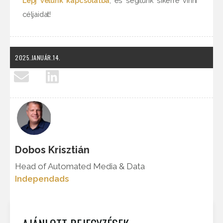
Lépj velünk kapcsolatba
, és segítünk sikerre vinni
céljaidat!
2025.JANUÁR.14.
Dobos Krisztián
Head of Automated Media & Data
Independads